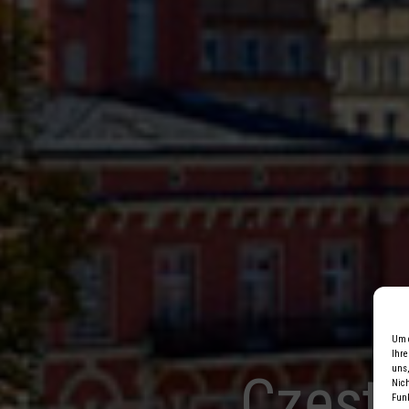
Um d
Ihre
uns,
Często
Nich
Funk