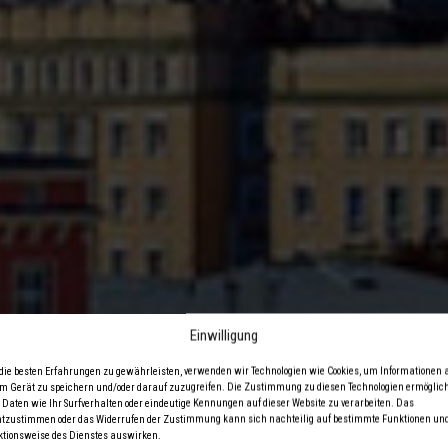
Einwilligung
ie besten Erfahrungen zu gewährleisten, verwenden wir Technologien wie Cookies, um Informationen 
m Gerät zu speichern und/oder darauf zuzugreifen. Die Zustimmung zu diesen Technologien ermöglich
 Daten wie Ihr Surfverhalten oder eindeutige Kennungen auf dieser Website zu verarbeiten. Das
chowski Rower 
tzustimmen oder das Widerrufen der Zustimmung kann sich nachteilig auf bestimmte Funktionen und
tionsweise des Dienstes auswirken.