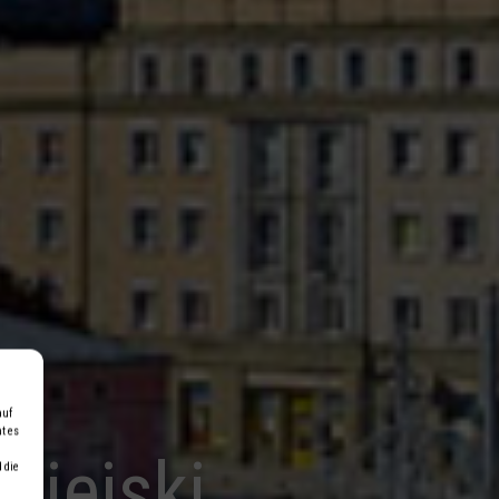
auf
t es
Miejski
 die