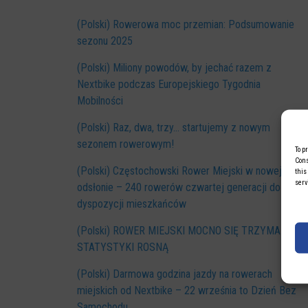
(Polski) Rowerowa moc przemian: Podsumowanie
sezonu 2025
(Polski) Miliony powodów, by jechać razem z
Nextbike podczas Europejskiego Tygodnia
Mobilności
(Polski) Raz, dwa, trzy… startujemy z nowym
sezonem rowerowym!
To p
Cons
(Polski) Częstochowski Rower Miejski w nowej
this
serv
odsłonie – 240 rowerów czwartej generacji do
dyspozycji mieszkańców
(Polski) ROWER MIEJSKI MOCNO SIĘ TRZYMA –
STATYSTYKI ROSNĄ
(Polski) Darmowa godzina jazdy na rowerach
miejskich od Nextbike – 22 września to Dzień Bez
Samochodu