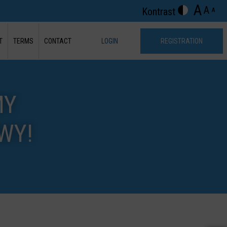
A
A
Kontrast
A
T
TERMS
CONTACT
LOGIN
REGISTRATION
MY
WY!