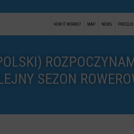
HOW IT WORKS?
MAP
NEWS
PRICELIS
POLSKI) ROZPOCZYNA
LEJNY SEZON ROWERO