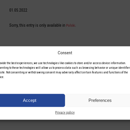
01.05.2022
Sorry, this entry is only available in
.
Polski
Consent
rovide the best experiences, we use technologies like cookies to store and/or access device information.
enting to these technologies will allow us to process data such as browsing behavior or unique identifier
 site. Not consenting or withdrawing consent may adversely affect certain features and functions of the
ice.
Accept
Preferences
Privacy policy